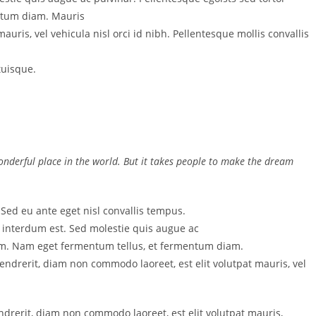
ntum diam. Mauris
uris, vel vehicula nisl orci id nibh. Pellentesque mollis convallis
tuisque.
onderful place in the world. But it takes people to make the dream
 Sed eu ante eget nisl convallis tempus.
s interdum est. Sed molestie quis augue ac
ium. Nam eget fermentum tellus, et fermentum diam.
drerit, diam non commodo laoreet, est elit volutpat mauris, vel
rerit, diam non commodo laoreet, est elit volutpat mauris,