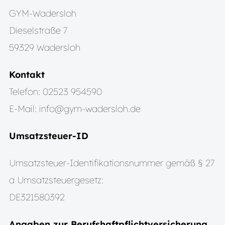
GYM-Wadersloh
Dieselstraße 7
59329 Wadersloh
Kontakt
Telefon: 02523 954590
E-Mail: info@gym-wadersloh.de
Umsatzsteuer-ID
Umsatzsteuer-Identifikationsnummer gemäß § 27
a Umsatzsteuergesetz:
DE321580392
Angaben zur Berufshaftpflichtversicherung